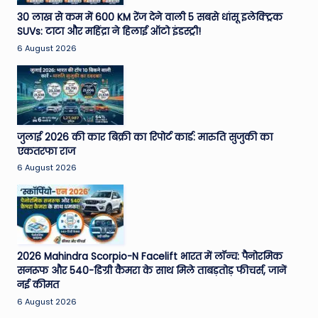
e
30 लाख से कम में 600 KM रेंज देने वाली 5 सबसे धांसू इलेक्ट्रिक
SUVs: टाटा और महिंद्रा ने हिलाई ऑटो इंडस्ट्री!
N
6 August 2026
e
w
s
A
जुलाई 2026 की कार बिक्री का रिपोर्ट कार्ड: मारुति सुजुकी का
एकतरफा राज
ro
6 August 2026
u
n
d
T
2026 Mahindra Scorpio-N Facelift भारत में लॉन्च: पैनोरमिक
सनरूफ और 540-डिग्री कैमरा के साथ मिले ताबड़तोड़ फीचर्स, जानें
h
नई कीमत
e
6 August 2026