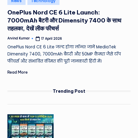
News
Technology
e
in
OnePlus Nord CE 6 Lite Launch:
a
7000mAh बैटरी और Dimensity 7400 के साथ
t
तहलका, देखें लीक फीचर्स
h
Arvind Kumar
17 April 2026
Posted
er
by
OnePlus Nord CE 6 Lite जल्द होगा लॉन्च! जानें MediaTek
,
Dimensity 7400, 7000mAh बैटरी और 50MP कैमरा जैसे टॉप
फीचर्स और संभावित कीमत की पूरी जानकारी हिंदी में।
T
Read More
e
c
Trending Post
h
&
M
o
vi