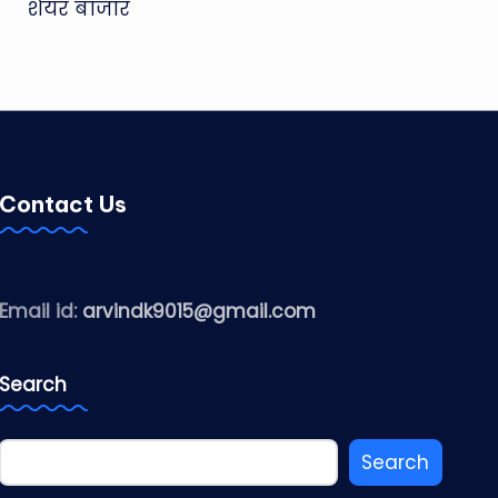
शेयर बाजार
Contact Us
Email id:
arvindk9015@gmail.com
Search
Search