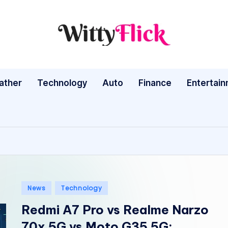
W
WittyFlick:
Latest
it
Weather,
ather
Technology
Auto
ty
Finance
Entertai
Tech
&
Fl
Movie
ic
News
Around
k:
The
L
World
Posted
News
Technology
a
in
Redmi A7 Pro vs Realme Narzo
te
70x 5G vs Moto G35 5G: