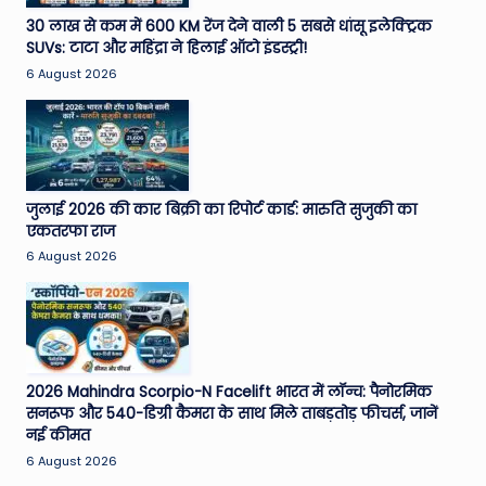
e
30 लाख से कम में 600 KM रेंज देने वाली 5 सबसे धांसू इलेक्ट्रिक
SUVs: टाटा और महिंद्रा ने हिलाई ऑटो इंडस्ट्री!
N
6 August 2026
e
w
s
A
जुलाई 2026 की कार बिक्री का रिपोर्ट कार्ड: मारुति सुजुकी का
एकतरफा राज
ro
6 August 2026
u
n
d
T
2026 Mahindra Scorpio-N Facelift भारत में लॉन्च: पैनोरमिक
सनरूफ और 540-डिग्री कैमरा के साथ मिले ताबड़तोड़ फीचर्स, जानें
h
नई कीमत
e
6 August 2026