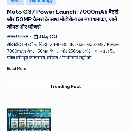
News
Technology
e
in
Moto G37 Power Launch: 7000mAh बैटरी
a
और 50MP कैमरा के साथ मोटोरोला का नया धमाका, जानें
t
कीमत और फीचर्स
h
Arvind Kumar
2 May 2026
Posted
er
by
मोटोरोला ने लॉन्च किया अपना नया पावरहाउस Moto G37 Power!
,
7000mAh बैटरी, 50MP कैमरा और 256GB स्टोरेज वाले इस 5G
फोन की पूरी जानकारी, कीमत और फीचर्स यहाँ पढ़ें।
T
Read More
e
c
Trending Post
h
&
M
o
vi