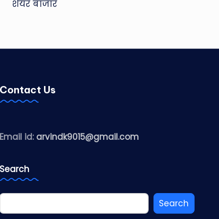
शेयर बाजार
Contact Us
Email id:
arvindk9015@gmail.com
Search
Search