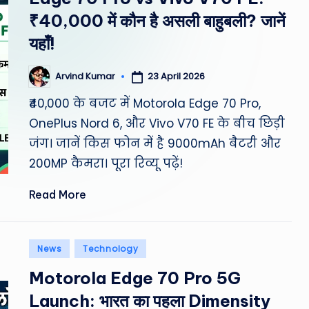
st
₹40,000 में कौन है असली बाहुबली? जानें
W
यहाँ!
e
23 April 2026
Arvind Kumar
Posted
by
a
₹40,000 के बजट में Motorola Edge 70 Pro,
OnePlus Nord 6, और Vivo V70 FE के बीच छिड़ी
th
जंग। जानें किस फोन में है 9000mAh बैटरी और
er
200MP कैमरा। पूरा रिव्यू पढ़ें!
,
Read More
T
e
Posted
News
Technology
in
c
Motorola Edge 70 Pro 5G
h
Launch: भारत का पहला Dimensity