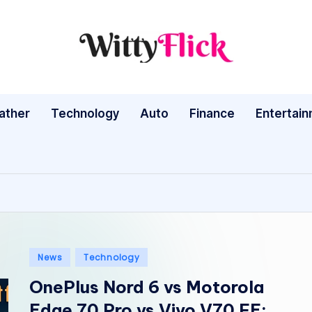
W
WittyFlick:
Latest
it
Weather,
ather
Technology
Auto
ty
Finance
Entertai
Tech
&
Fl
Movie
ic
News
Around
k:
The
L
World
Posted
News
Technology
a
in
OnePlus Nord 6 vs Motorola
te
Edge 70 Pro vs Vivo V70 FE: