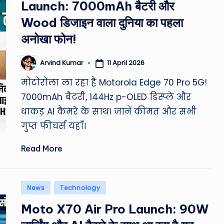
ro
Launch: 7000mAh बैटरी और
u
Wood डिजाइन वाला दुनिया का पहला
अनोखा फोन!
n
d
11 April 2026
Arvind Kumar
Posted
by
मोटोरोला ला रहा है Motorola Edge 70 Pro 5G!
T
7000mAh बैटरी, 144Hz p-OLED डिस्प्ले और
h
धाकड़ AI कैमरे के साथ। जानें कीमत और सभी
e
गुप्त फीचर्स यहाँ।
W
Read More
o
Posted
rl
News
Technology
in
Moto X70 Air Pro Launch: 90W
d