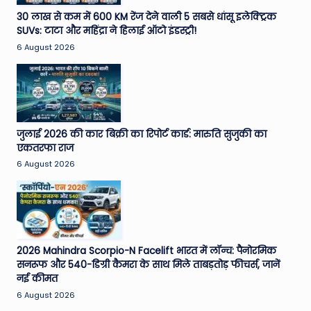
e
30 लाख से कम में 600 KM रेंज देने वाली 5 सबसे धांसू इलेक्ट्रिक
SUVs: टाटा और महिंद्रा ने हिलाई ऑटो इंडस्ट्री!
N
6 August 2026
e
w
s
A
जुलाई 2026 की कार बिक्री का रिपोर्ट कार्ड: मारुति सुजुकी का
एकतरफा राज
ro
6 August 2026
u
n
d
T
2026 Mahindra Scorpio-N Facelift भारत में लॉन्च: पैनोरमिक
सनरूफ और 540-डिग्री कैमरा के साथ मिले ताबड़तोड़ फीचर्स, जानें
h
नई कीमत
e
6 August 2026