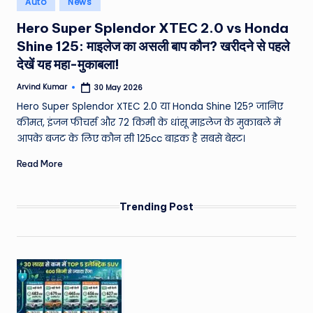
Auto
News
e
in
Hero Super Splendor XTEC 2.0 vs Honda
a
Shine 125: माइलेज का असली बाप कौन? खरीदने से पहले
t
देखें यह महा-मुकाबला!
h
Arvind Kumar
30 May 2026
Posted
er
by
Hero Super Splendor XTEC 2.0 या Honda Shine 125? जानिए
,
कीमत, इंजन फीचर्स और 72 किमी के धांसू माइलेज के मुकाबले में
आपके बजट के लिए कौन सी 125cc बाइक है सबसे बेस्ट।
T
Read More
e
c
Trending Post
h
&
M
o
vi