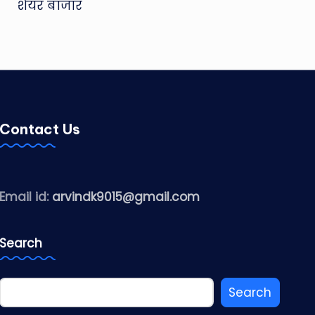
शेयर बाजार
Contact Us
Email id:
arvindk9015@gmail.com
Search
Search