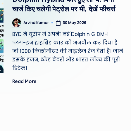
st
चार्ज किए चलेगी पेट्रोल पर भी, देखें फीचर्स
W
30 May 2026
Arvind Kumar
Posted
e
by
BYD ने यूरोप में अपनी नई Dolphin G DM-i
a
प्लग-इन हाइब्रिड कार को अनवील कर दिया है
जो 1000 किलोमीटर की माइलेज रेंज देती है। जानें
th
इसके इंजन, ब्लेड बैटरी और भारत लॉन्च की पूरी
er
डिटेल।
,
Read More
T
e
c
h