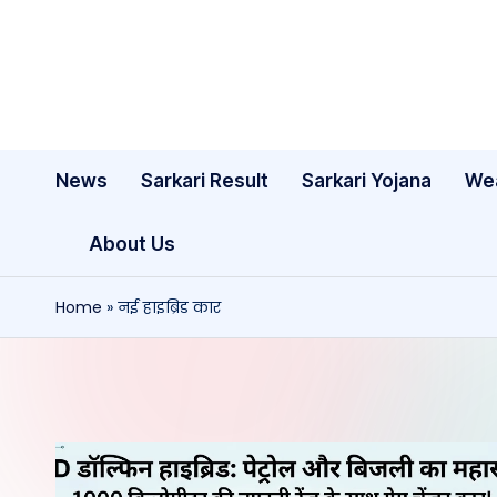
Skip
to
content
News
Sarkari Result
Sarkari Yojana
We
About Us
Home
»
नई हाइब्रिड कार