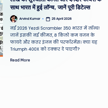
st
साथ भारत में हुई लॉन्च, जानें पूरी डिटेल्स
W
25 April 2026
Arvind Kumar
Posted
e
by
नई 2026 Yezdi Scrambler 350 भारत में लॉन्च!
a
जानें इसकी नई कीमत, 8 किलो कम वजन के
फायदे और कतर इंजन की परफॉरमेंस। क्या यह
th
Triumph 400X को टक्कर दे पाएगी?
er
Read More
,
T
e
c
h