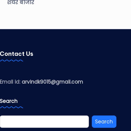
शेयर बाजार
Contact Us
Email id:
arvindk9015@gmail.com
Search
Search