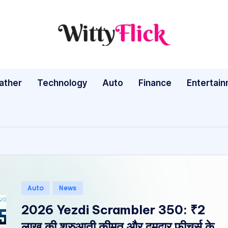
W
WittyFlick:
Latest
it
Weather,
ather
Technology
Auto
ty
Finance
Entertai
Tech
&
Fl
Movie
ic
News
Around
k:
The
L
World
Posted
Auto
News
a
in
2026 Yezdi Scrambler 350: ₹2
te
लाख की शुरुआती कीमत और दमदार फीचर्स के