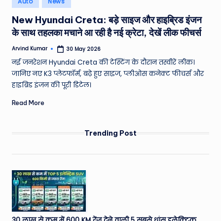
Auto
News
e
in
New Hyundai Creta: बड़े साइज और हाइब्रिड इंजन
a
के साथ तहलका मचाने आ रही है नई क्रेटा, देखें लीक फीचर्स
t
Arvind Kumar
30 May 2026
h
Posted
by
नई जनरेशन Hyundai Creta की टेस्टिंग के दौरान तस्वीरें लीक।
er
जानिए नए K3 प्लेटफॉर्म, बढ़े हुए साइज, प्लीओस कनेक्ट फीचर्स और
,
हाइब्रिड इंजन की पूरी डिटेल।
T
Read More
e
c
Trending Post
h
&
M
o
vi
30 लाख से कम में 600 KM रेंज देने वाली 5 सबसे धांसू इलेक्ट्रिक