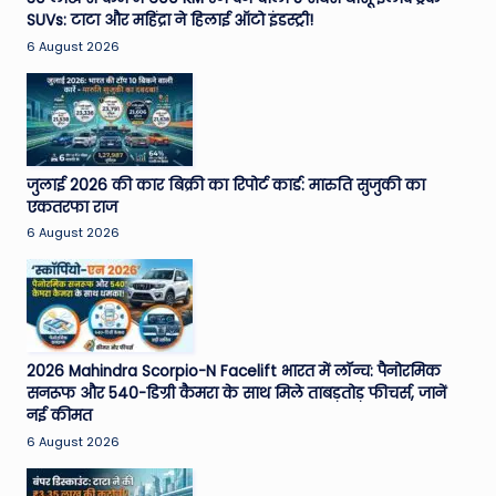
SUVs: टाटा और महिंद्रा ने हिलाई ऑटो इंडस्ट्री!
e
6 August 2026
N
e
w
s
जुलाई 2026 की कार बिक्री का रिपोर्ट कार्ड: मारुति सुजुकी का
A
एकतरफा राज
6 August 2026
ro
u
n
d
2026 Mahindra Scorpio-N Facelift भारत में लॉन्च: पैनोरमिक
T
सनरूफ और 540-डिग्री कैमरा के साथ मिले ताबड़तोड़ फीचर्स, जानें
नई कीमत
h
6 August 2026
e