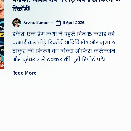
st
रिकॉर्ड!
W
11 April 2026
Arvind Kumar
Posted
e
by
डकैत: एक प्रेम कथा ने पहले दिन ₹15 करोड़ की
a
कमाई कर तोड़े रिकॉर्ड! अदिवि शेष और मृणाल
ठाकुर की फिल्म का बॉक्स ऑफिस कलेक्शन
th
और धुरंधर 2 से टक्कर की पूरी रिपोर्ट पढ़ें।
er
Read More
,
T
e
c
h