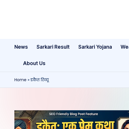
Skip
to
content
News
Sarkari Result
Sarkari Yojana
We
About Us
Home
»
डकैत रिव्यू