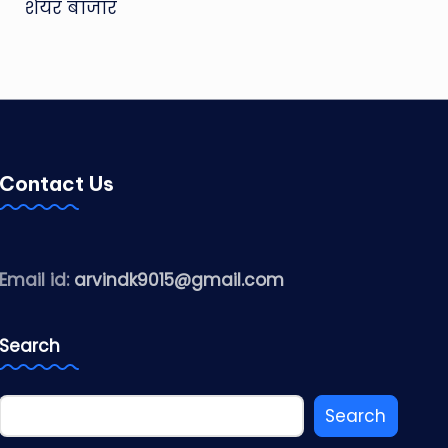
शेयर बाजार
Contact Us
Email id:
arvindk9015@gmail.com
Search
Search