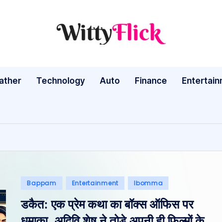
W
WittyFlick:
Latest
it
Weather,
ather
Technology
Auto
ty
Finance
Entertai
Tech
&
Fl
Movie
ic
News
Around
k:
The
L
World
Posted
Bappam
Entertainment
Ibomma
a
in
डकैत: एक प्रेम कथा का बॉक्स ऑफिस पर
te
धमाका, अदिवि शेष ने तोड़े अपनी ही फिल्मों के