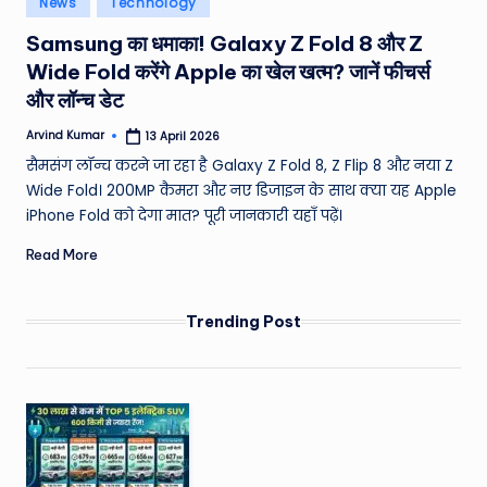
News
Technology
e
in
Samsung का धमाका! Galaxy Z Fold 8 और Z
a
Wide Fold करेंगे Apple का खेल खत्म? जानें फीचर्स
t
और लॉन्च डेट
h
Arvind Kumar
13 April 2026
Posted
er
by
सैमसंग लॉन्च करने जा रहा है Galaxy Z Fold 8, Z Flip 8 और नया Z
,
Wide Fold। 200MP कैमरा और नए डिजाइन के साथ क्या यह Apple
iPhone Fold को देगा मात? पूरी जानकारी यहाँ पढ़ें।
T
Read More
e
c
Trending Post
h
&
M
o
vi