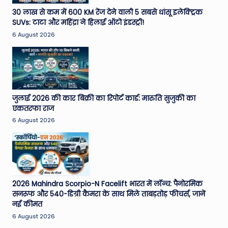
e
30 लाख से कम में 600 KM रेंज देने वाली 5 सबसे धांसू इलेक्ट्रिक
SUVs: टाटा और महिंद्रा ने हिलाई ऑटो इंडस्ट्री!
N
6 August 2026
e
w
s
A
जुलाई 2026 की कार बिक्री का रिपोर्ट कार्ड: मारुति सुजुकी का
एकतरफा राज
ro
6 August 2026
u
n
d
T
2026 Mahindra Scorpio-N Facelift भारत में लॉन्च: पैनोरमिक
सनरूफ और 540-डिग्री कैमरा के साथ मिले ताबड़तोड़ फीचर्स, जानें
h
नई कीमत
e
6 August 2026