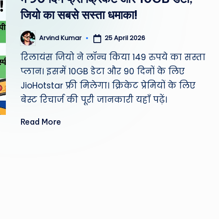
st
जियो का सबसे सस्ता धमाका!
W
25 April 2026
Arvind Kumar
Posted
e
by
रिलायंस जियो ने लॉन्च किया 149 रुपये का सस्ता
a
प्लान। इसमें 10GB डेटा और 90 दिनों के लिए
JioHotstar फ्री मिलेगा। क्रिकेट प्रेमियों के लिए
th
बेस्ट रिचार्ज की पूरी जानकारी यहाँ पढ़ें।
er
Read More
,
T
e
c
h