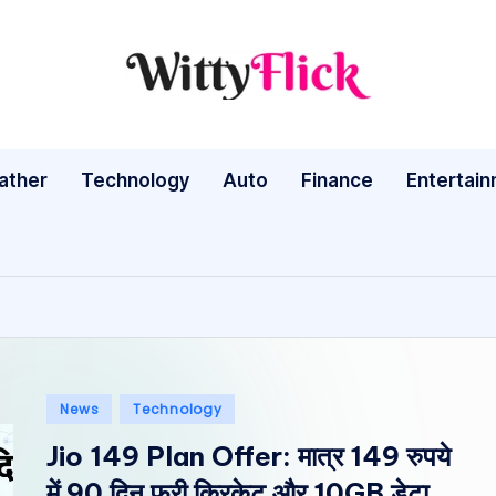
W
WittyFlick:
Latest
it
Weather,
ather
Technology
Auto
ty
Finance
Entertai
Tech
&
Fl
Movie
ic
News
Around
k:
The
L
World
Posted
News
Technology
a
in
Jio 149 Plan Offer: मात्र 149 रुपये
te
में 90 दिन फ्री क्रिकेट और 10GB डेटा,