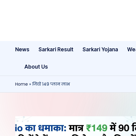
Skip
to
content
News
Sarkari Result
Sarkari Yojana
We
About Us
Home
»
जियो 149 प्लान लाभ