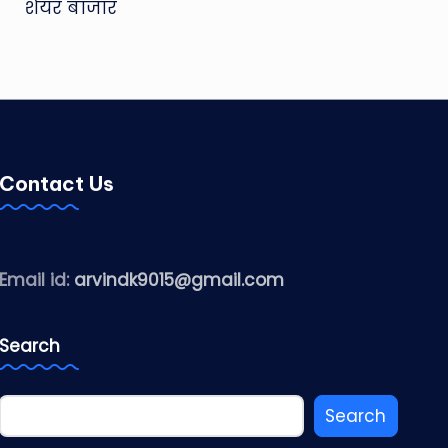
शेयर बाजार
Contact Us
Email id:
arvindk9015@gmail.com
Search
Search