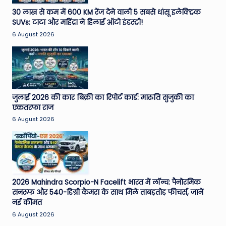
e
30 लाख से कम में 600 KM रेंज देने वाली 5 सबसे धांसू इलेक्ट्रिक
SUVs: टाटा और महिंद्रा ने हिलाई ऑटो इंडस्ट्री!
N
6 August 2026
e
w
s
A
जुलाई 2026 की कार बिक्री का रिपोर्ट कार्ड: मारुति सुजुकी का
एकतरफा राज
ro
6 August 2026
u
n
d
T
2026 Mahindra Scorpio-N Facelift भारत में लॉन्च: पैनोरमिक
सनरूफ और 540-डिग्री कैमरा के साथ मिले ताबड़तोड़ फीचर्स, जानें
h
नई कीमत
e
6 August 2026