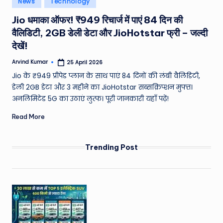
News
Technology
e
in
Jio धमाका ऑफर! ₹949 रिचार्ज में पाएं 84 दिन की
a
वैलिडिटी, 2GB डेली डेटा और JioHotstar फ्री – जल्दी
t
देखें!
h
Arvind Kumar
25 April 2026
Posted
er
by
Jio के ₹949 प्रीपेड प्लान के साथ पाएं 84 दिनों की लंबी वैलिडिटी,
,
डेली 2GB डेटा और 3 महीने का JioHotstar सब्सक्रिप्शन मुफ्त।
अनलिमिटेड 5G का उठाएं लुत्फ। पूरी जानकारी यहाँ पढ़ें!
T
Read More
e
c
Trending Post
h
&
M
o
vi