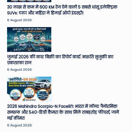
e
30 लाख से कम में 600 KM रेंज देने वाली 5 सबसे धांसू इलेक्ट्रिक
SUVs: टाटा और महिंद्रा ने हिलाई ऑटो इंडस्ट्री!
N
6 August 2026
e
w
s
A
जुलाई 2026 की कार बिक्री का रिपोर्ट कार्ड: मारुति सुजुकी का
एकतरफा राज
ro
6 August 2026
u
n
d
T
2026 Mahindra Scorpio-N Facelift भारत में लॉन्च: पैनोरमिक
सनरूफ और 540-डिग्री कैमरा के साथ मिले ताबड़तोड़ फीचर्स, जानें
h
नई कीमत
e
6 August 2026