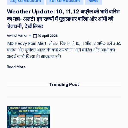
Aaj Ka Mausam
Kal Ka Mausam
News
e
in
Weather Update: 10, 11, 12 अप्रैल को भारी बारिश
a
का महा-अलर्ट! इन राज्यों में मूसलाधार बारिश और आंधी की
t
चेतावनी, देखें लिस्ट
h
Arvind Kumar
10 April 2026
Posted
er
by
IMD Heavy Rain Alert: मौसम विभाग ने 10, 11 और 12 अप्रैल को उत्तर,
,
दक्षिण और पूर्वोत्तर भारत के कई राज्यों में भारी बारिश और आंधी का
अलर्ट जारी किया है। सावधान रहें!
T
Read More
e
c
Trending Post
h
&
M
o
vi