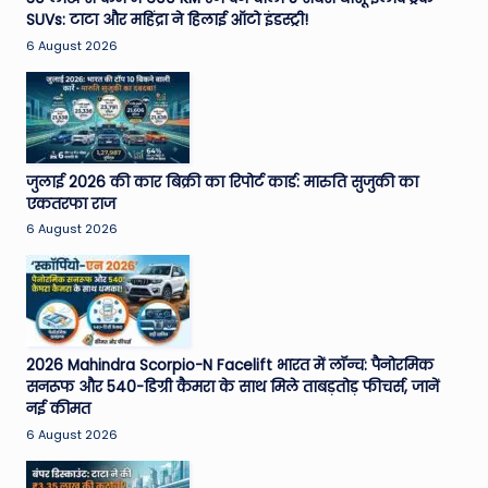
SUVs: टाटा और महिंद्रा ने हिलाई ऑटो इंडस्ट्री!
e
6 August 2026
N
e
w
s
जुलाई 2026 की कार बिक्री का रिपोर्ट कार्ड: मारुति सुजुकी का
A
एकतरफा राज
6 August 2026
ro
u
n
d
2026 Mahindra Scorpio-N Facelift भारत में लॉन्च: पैनोरमिक
T
सनरूफ और 540-डिग्री कैमरा के साथ मिले ताबड़तोड़ फीचर्स, जानें
नई कीमत
h
6 August 2026
e