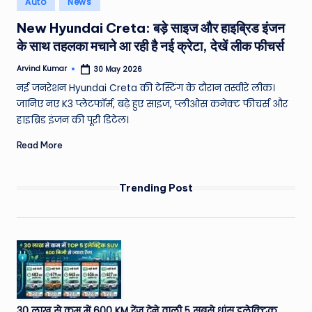
Auto
News
e
in
New Hyundai Creta: बड़े साइज और हाइब्रिड इंजन
a
के साथ तहलका मचाने आ रही है नई क्रेटा, देखें लीक फीचर्स
t
Arvind Kumar
30 May 2026
h
Posted
by
नई जनरेशन Hyundai Creta की टेस्टिंग के दौरान तस्वीरें लीक।
er
जानिए नए K3 प्लेटफॉर्म, बढ़े हुए साइज, प्लीओस कनेक्ट फीचर्स और
,
हाइब्रिड इंजन की पूरी डिटेल।
T
Read More
e
c
Trending Post
h
&
M
o
vi
30 लाख से कम में 600 KM रेंज देने वाली 5 सबसे धांसू इलेक्ट्रिक