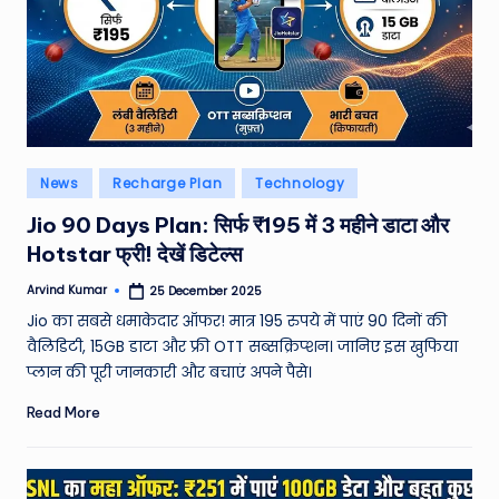
W
o
rl
d
Posted
News
Recharge Plan
Technology
in
Jio 90 Days Plan: सिर्फ ₹195 में 3 महीने डाटा और
Hotstar फ्री! देखें डिटेल्स
Arvind Kumar
25 December 2025
Posted
by
Jio का सबसे धमाकेदार ऑफर! मात्र 195 रुपये में पाएं 90 दिनों की
वैलिडिटी, 15GB डाटा और फ्री OTT सब्सक्रिप्शन। जानिए इस खुफिया
प्लान की पूरी जानकारी और बचाएं अपने पैसे।
Read More