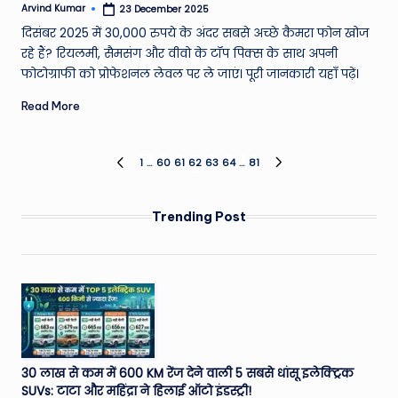
Arvind Kumar
23 December 2025
Posted
by
दिसंबर 2025 में 30,000 रुपये के अंदर सबसे अच्छे कैमरा फोन खोज
रहे हैं? रियलमी, सैमसंग और वीवो के टॉप पिक्स के साथ अपनी
फोटोग्राफी को प्रोफेशनल लेवल पर ले जाएं। पूरी जानकारी यहाँ पढ़ें।
Read More
Posts
1
…
60
61
62
63
64
…
81
PREVIOUS
NEXT
PAGE
PAGE
pagination
Trending Post
30 लाख से कम में 600 KM रेंज देने वाली 5 सबसे धांसू इलेक्ट्रिक
SUVs: टाटा और महिंद्रा ने हिलाई ऑटो इंडस्ट्री!