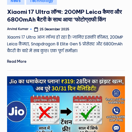
News
Technology
e
in
Xiaomi 17 Ultra लॉन्च: 200MP Leica कैमरा और
a
6800mAh बैटरी के साथ आया ‘फोटोग्राफी किंग
t
Arvind Kumar
25 December 2025
h
Posted
by
Xiaomi 17 Ultra आज लॉन्च हो रहा है! जानिए इसकी कीमत, 200MP
er
Leica कैमरा, Snapdragon 8 Elite Gen 5 प्रोसेसर और 6800mAh
,
बैटरी के बारे में सब कुछ। एक पूर्ण समीक्षा।
T
Read More
e
c
h
&
M
o
vi