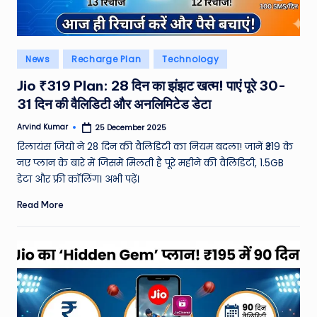
e
N
Posted
News
Recharge Plan
Technology
e
in
Jio ₹319 Plan: 28 दिन का झंझट खत्म! पाएं पूरे 30-
w
31 दिन की वैलिडिटी और अनलिमिटेड डेटा
s
Arvind Kumar
25 December 2025
A
Posted
by
रिलायंस जियो ने 28 दिन की वैलिडिटी का नियम बदला! जानें ₹319 के
ro
नए प्लान के बारे में जिसमें मिलती है पूरे महीने की वैलिडिटी, 1.5GB
u
डेटा और फ्री कॉलिंग। अभी पढ़ें।
n
Read More
d
T
h
e