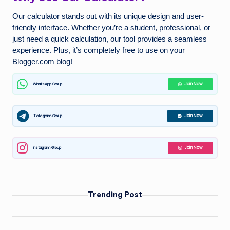
W
Our calculator stands out with its unique design and user-
o
friendly interface. Whether you’re a student, professional, or
rl
just need a quick calculation, our tool provides a seamless
experience. Plus, it’s completely free to use on your
d
Blogger.com blog!
WhatsApp Group
Join Now
Telegram Group
Join Now
Instagram Group
Join Now
Trending Post